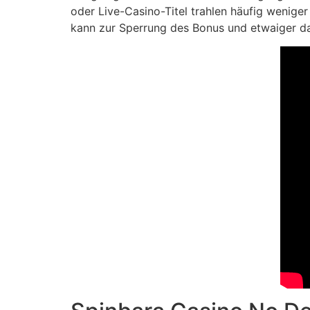
oder Live-Casino-Titel trahlen häufig wenige
kann zur Sperrung des Bonus und etwaiger da