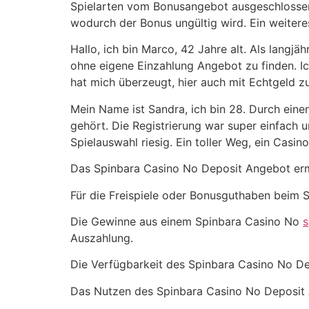
Spielarten vom Bonusangebot ausgeschlossen s
wodurch der Bonus ungültig wird. Ein weiter
Hallo, ich bin Marco, 42 Jahre alt. Als langj
ohne eigene Einzahlung Angebot zu finden. Ic
hat mich überzeugt, hier auch mit Echtgeld zu
Mein Name ist Sandra, ich bin 28. Durch eine
gehört. Die Registrierung war super einfach un
Spielauswahl riesig. Ein toller Weg, ein Casino
Das Spinbara Casino No Deposit Angebot ermö
Für die Freispiele oder Bonusguthaben beim 
Die Gewinne aus einem Spinbara Casino No
s
Auszahlung.
Die Verfügbarkeit des Spinbara Casino No De
Das Nutzen des Spinbara Casino No Deposit A