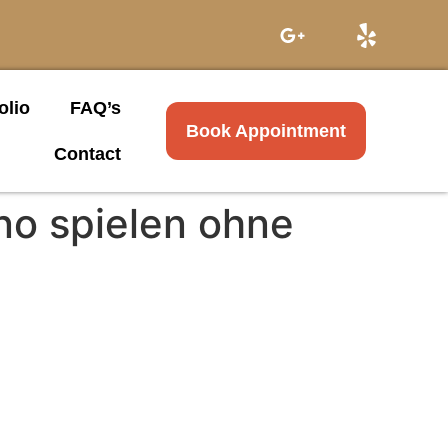
olio
FAQ’s
Book Appointment
Contact
no spielen ohne