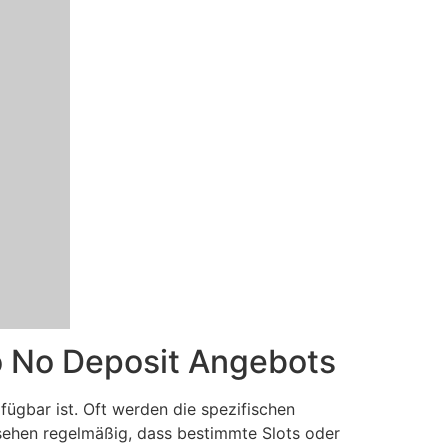
o No Deposit Angebots
fügbar ist. Oft werden die spezifischen
sehen regelmäßig, dass bestimmte Slots oder