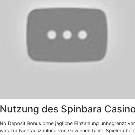
r Nutzung des Spinbara Casin
r No Deposit Bonus ohne jegliche Einzahlung unbegrenzt ver
was zur Nichtauszahlung von Gewinnen führt. Spieler über